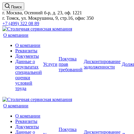
Поиск
г. Москва, Осенний б-р, д. 23, оф. 1221
г. Томск, ул. Мокрушина, 9, стр.16, офис 350
+7 (499) 322 08 89
О компании
О компании
Реквизиты
Документы
Покупка
Данные о
Дисконтирование
Услуги
прав
Долж
результатах
задолженности
требований
специальной
оценки
условий
труда
О компании
О компании
Реквизиты
Документы
Покупка
Данные о
Дисконтирование