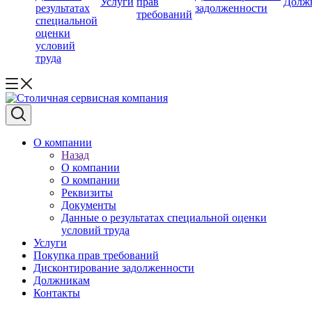
Услуги
прав
Долж
результатах
задолженности
требований
специальной
оценки
условий
труда
О компании
Назад
О компании
О компании
Реквизиты
Документы
Данные о результатах специальной оценки
условий труда
Услуги
Покупка прав требований
Дисконтирование задолженности
Должникам
Контакты