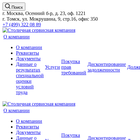
Поиск
г. Москва, Осенний б-р, д. 23, оф. 1221
г. Томск, ул. Мокрушина, 9, стр.16, офис 350
+7 (499) 322 08 89
О компании
О компании
Реквизиты
Документы
Покупка
Данные о
Дисконтирование
Услуги
прав
Долж
результатах
задолженности
требований
специальной
оценки
условий
труда
О компании
О компании
Реквизиты
Документы
Покупка
Данные о
Дисконтирование