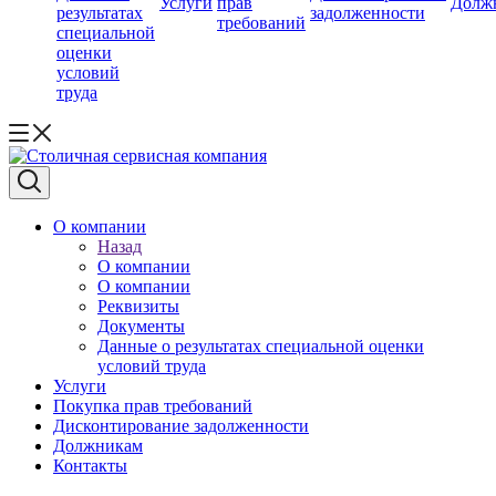
Услуги
прав
Долж
результатах
задолженности
требований
специальной
оценки
условий
труда
О компании
Назад
О компании
О компании
Реквизиты
Документы
Данные о результатах специальной оценки
условий труда
Услуги
Покупка прав требований
Дисконтирование задолженности
Должникам
Контакты