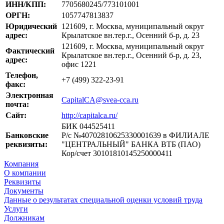
ИНН/КПП:
7705680245/773101001
ОРГН:
1057747813837
Юридический
121609, г. Москва, муниципальный округ
адрес:
Крылатское вн.тер.г., Осенний б-р, д. 23
121609, г. Москва, муниципальный округ
Фактический
Крылатское вн.тер.г., Осенний б-р, д. 23,
адрес:
офис 1221
Телефон,
+7 (499) 322-23-91
факс:
Электронная
CapitalCA@svea-cca.ru
почта:
Сайт:
http://capitalca.ru/
БИК 044525411
Банковские
Р/с №40702810625330001639 в ФИЛИАЛЕ
реквизиты:
"ЦЕНТРАЛЬНЫЙ" БАНКА ВТБ (ПАО)
Кор/счет 30101810145250000411
Компания
О компании
Реквизиты
Документы
Данные о результатах специальной оценки условий труда
Услуги
Должникам